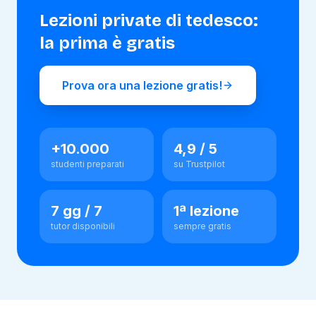
Lezioni private di
tedesco
:
la prima è gratis
Prova ora una lezione gratis!
+10.000
4,9 / 5
studenti preparati
su Trustpilot
7 gg / 7
1ª lezione
tutor disponibili
sempre gratis