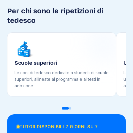
Per chi sono le ripetizioni di
tedesco
Scuole superiori
Uni
Lezioni di
tedesco
dedicate a studenti di
scuole
Lezi
superiori
, allineate al programma e ai testi in
unive
adozione.
adoz
TUTOR DISPONIBILI 7 GIORNI SU 7