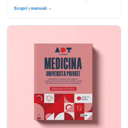
Scopri i manuali
→