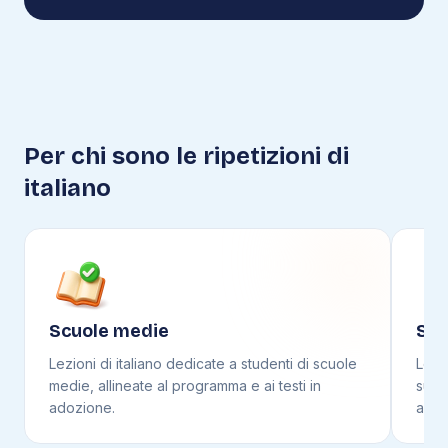
Per chi sono le ripetizioni di
italiano
Scuole medie
Scu
Lezioni di
italiano
dedicate a studenti di
scuole
Lezi
medie
, allineate al programma e ai testi in
supe
adozione.
adoz