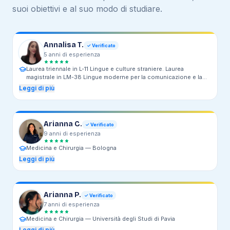
suoi obiettivi e al suo modo di studiare.
Annalisa T.
✓ Verificato
5
anni
di esperienza
Laurea triennale in L-11 Lingue e culture straniere. Laurea
magistrale in LM-38 Lingue moderne per la comunicazione e la
cooperazione internazionale. —
Triennale presso Università degli
Leggi di più
Studi di Salerno. Magistrale presso Università degli Studi di
Milano.
Arianna C.
✓ Verificato
9
anni
di esperienza
Medicina e Chirurgia —
Bologna
Leggi di più
Arianna P.
✓ Verificato
7
anni
di esperienza
Medicina e Chirurgia —
Università degli Studi di Pavia
Leggi di più