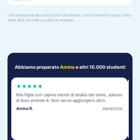
Una selezione dei nostri tutor di
italiano
. La community Futura conta
oltre 300 docenti su tutte le materie.
Abbiamo preparato
Amina
e altri 10.000 studenti
★
★
★
★
★
★
Mia figlia non capiva niente di analisi del testo, adesso
I te
al liceo prende 8. Non serve aggiungere altro.
gen
mes
Amina R.
28/06/2026
Giul