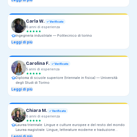
Carla W.
✓ Verificato
6
anni
di esperienza
Ingegneria industriale —
Politecnico di torino
Leggi di più
Carolina F.
✓ Verificato
5
anni
di esperienza
Diploma di scuole superiore (triennale in fisica) —
Università
degli Studi di Torino
Leggi di più
Chiara M.
✓ Verificato
8
anni
di esperienza
Laurea triennale: Lingue e culture europee e del resto del mondo
Laurea magistrale: Lingue, letterature moderne e traduzione
interculturale (curriculum in traduzione e processi
Leggi di più