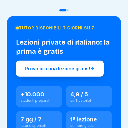
TUTOR DISPONIBILI 7 GIORNI SU 7
Lezioni private di
italiano
: la
prima è gratis
Prova ora una lezione gratis!
+10.000
4,9 / 5
studenti preparati
su Trustpilot
7 gg / 7
1ª lezione
tutor disponibili
sempre gratis