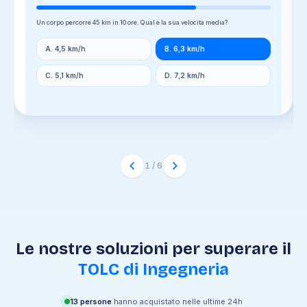
Un corpo percorre 45 km in 10 ore. Qual è la sua velocità media?
A. 4,5 km/h
B. 6,3 km/h
C. 5,1 km/h
D. 7,2 km/h
1
/
6
Le nostre soluzioni per superare il
TOLC di Ingegneria
13
persone
hanno acquistato nelle ultime 24h