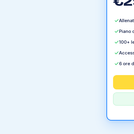
€
2
Allenat
Piano 
100+ l
Access
6 ore d