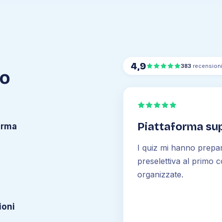
4,9
383
recension
mo
Piattaforma sup
orma
I quiz mi hanno prepa
preselettiva al primo c
organizzate.
ioni