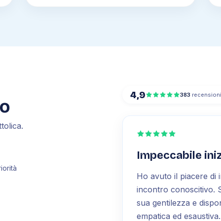
4,9
383
recension
mo
tolica.
Impeccabile ini
iorità
Ho avuto il piacere di 
incontro conoscitivo. S
sua gentilezza e dispon
empatica ed esaustiva.