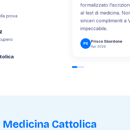
formalizzato l’iscrizio
al test di medicina. N
ella prova
sinceri complimenti a 
impeccabile.
z
recupero
Prisco Sbordone
PS
Apr 2026
tolica
t Medicina Cattolica