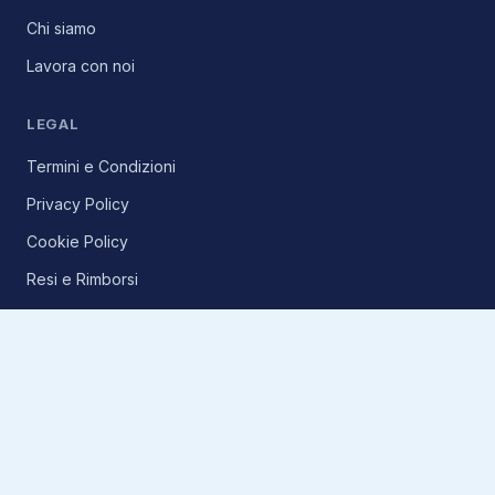
Chi siamo
Lavora con noi
LEGAL
Termini e Condizioni
Privacy Policy
Cookie Policy
Resi e Rimborsi
Spedizioni
CONTATTI
Via Ripamonti, 44 - Milano 20141 (MI)
[email protected]
+393404722184