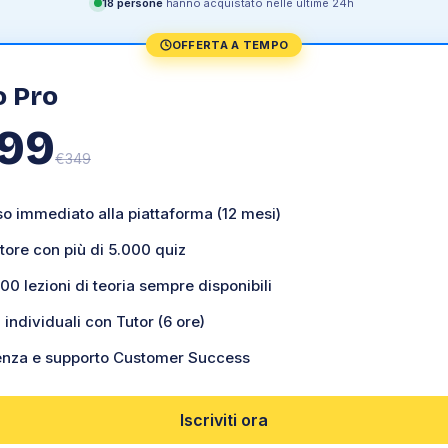
18
persone
hanno acquistato nelle ultime 24h
OFFERTA A TEMPO
o
Pro
99
€
349
o immediato alla piattaforma (12 mesi)
tore con più di 5.000 quiz
100 lezioni di teoria sempre disponibili
 individuali con Tutor (6 ore)
enza e supporto Customer Success
Iscriviti ora