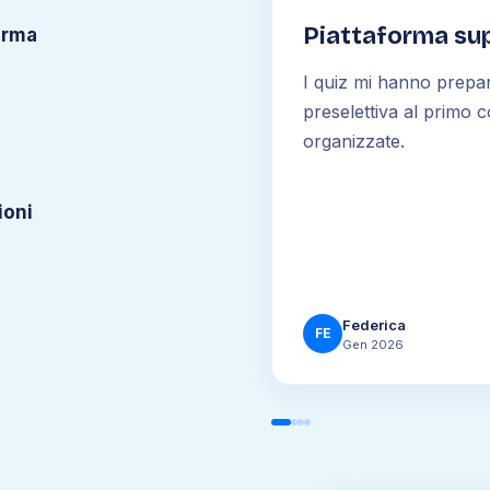
Piattaforma sup
orma
I quiz mi hanno prepa
preselettiva al primo c
organizzate.
ioni
Federica
FE
Gen 2026