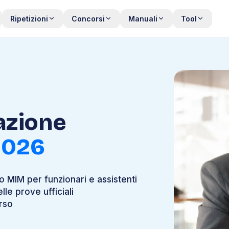
Ripetizioni
Concorsi
Manuali
Tool
azione
2026
o MIM per funzionari e assistenti
lle prove ufficiali
rso