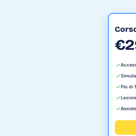
Cors
€
2
Access
Simula
Più di 
Lezioni
Assist