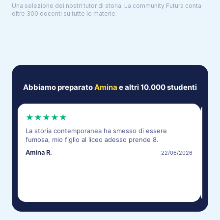
Una selezione dei nostri tutor di
storia
. La community Futura conta
oltre 300 docenti su tutte le materie.
Abbiamo preparato
Amina
e altri 10.000 studenti
★
★
★
★
★
★
La storia contemporanea ha smesso di essere
Map
fumosa, mio figlio al liceo adesso prende 8.
Tuto
Amina R.
Giul
22/06/2026