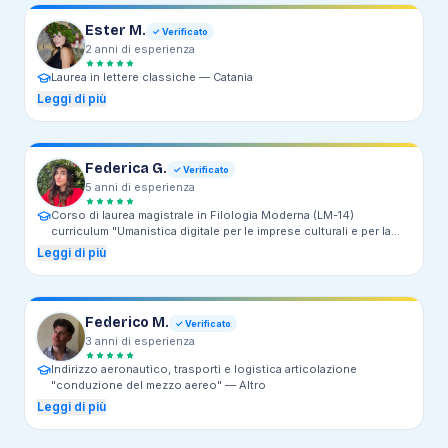
Ester M.
✓ Verificato
2
anni
di esperienza
Laurea in lettere classiche —
Catania
Leggi di più
Federica G.
✓ Verificato
5
anni
di esperienza
Corso di laurea magistrale in Filologia Moderna (LM-14)
curriculum "Umanistica digitale per le imprese culturali e per la
ricerca"; Corso di laurea in Lettere Moderne (L-10) —
Università
Leggi di più
degli Studi di Salerno
Federico M.
✓ Verificato
3
anni
di esperienza
Indirizzo aeronautico, trasporti e logistica articolazione
"conduzione del mezzo aereo" —
Altro
Leggi di più