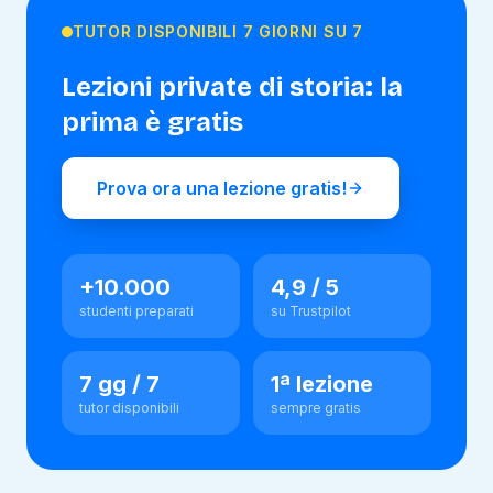
TUTOR DISPONIBILI 7 GIORNI SU 7
Lezioni private di
storia
: la
prima è gratis
Prova ora una lezione gratis!
+10.000
4,9 / 5
studenti preparati
su Trustpilot
7 gg / 7
1ª lezione
tutor disponibili
sempre gratis