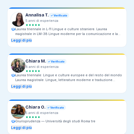
Annalisa T.
✓ Verificato
5
anni
di esperienza
Laurea triennale in L-11 Lingue e culture straniere. Laurea
magistrale in LM-38 Lingue moderne per la comunicazione e la
cooperazione internazionale. —
Triennale presso Università degli
Leggi di più
Studi di Salerno. Magistrale presso Università degli Studi di
Milano.
Chiara M.
✓ Verificato
8
anni
di esperienza
Laurea triennale: Lingue e culture europee e del resto del mondo
Laurea magistrale: Lingue, letterature moderne e traduzione
interculturale (curriculum in traduzione e processi
Leggi di più
interlinguistici) —
Università degli studi Ecampus
Chiara O.
✓ Verificato
5
anni
di esperienza
Giurisprudenza —
Università degli studi Roma tre
Leggi di più