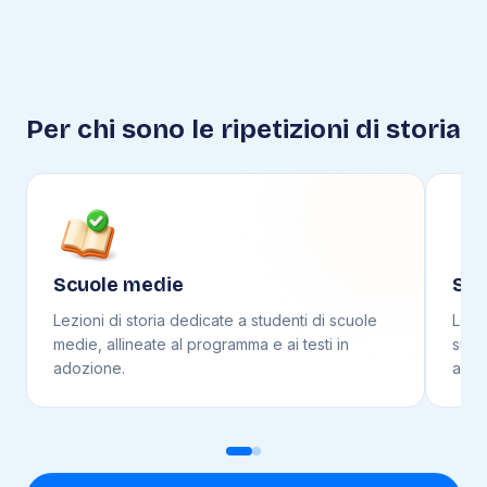
Per chi sono le ripetizioni di
storia
Scuole medie
Scu
Lezioni di
storia
dedicate a studenti di
scuole
Lezi
medie
, allineate al programma e ai testi in
supe
adozione.
adoz