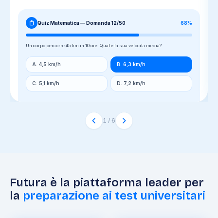
Quiz Matematica — Domanda 12/50
68%
Un corpo percorre 45 km in 10 ore. Qual è la sua velocità media?
A. 4,5 km/h
B. 6,3 km/h
C. 5,1 km/h
D. 7,2 km/h
1
/
6
Futura è la piattaforma leader per
la
preparazione ai test universitari