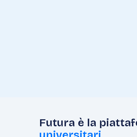
Ciao! Come
posso aiutarti?
M
Ho un dubbio su
fisica
Ti aiuto subito!
M
Futura è la piatta
universitari