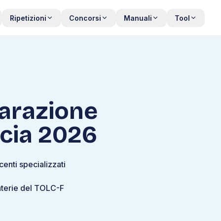
Ripetizioni
Concorsi
Manuali
Tool
parazione
cia 2026
centi specializzati
materie del TOLC-F