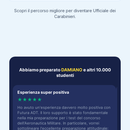
Scopri il percorso migliore per diventare
Ufficiale dei
Carabinieri
.
Abbiamo preparato
DAMIANO
e altri 10.000
studenti
Esperienza super positiva
Prov
★
★
★
★
★
★
Ho avuto un'esperienza davvero molto positiva con
Ringr
Futura ADT. Il loro supporto è stato fondamentale
che m
nella mia preparazione per i test del concorso
attit
dell'Aeronautica Militare. In particolare, vorrei
In pa
sottolineare l'eccellente preparazione attitudinale:
Feder