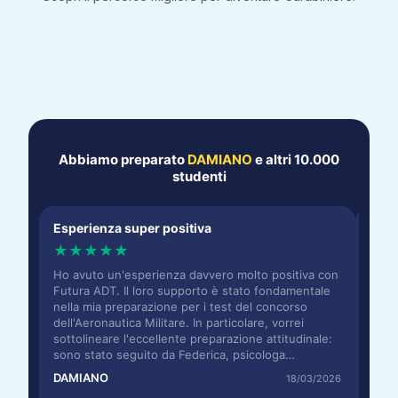
Abbiamo preparato
DAMIANO
e altri 10.000
studenti
Esperienza super positiva
Prov
★
★
★
★
★
★
Ho avuto un'esperienza davvero molto positiva con
Ringr
Futura ADT. Il loro supporto è stato fondamentale
che m
nella mia preparazione per i test del concorso
attit
dell'Aeronautica Militare. In particolare, vorrei
In pa
sottolineare l'eccellente preparazione attitudinale:
Feder
sono stato seguito da Federica, psicologa
esper
estremamente competente, che mi ha preparato in
ha fo
DAMIANO
Sere
18/03/2026
modo completo e mirato per tutte le tipologie di
lo ps