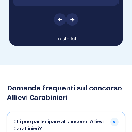
test attitudinali e per il colloquio con lo psichiatra.
perc
Consiglio vivamente Futura ADT a chiunque voglia
affrontare questo tipo di concorsi con una
preparazione seria.
←
→
Trustpilot
Domande frequenti sul concorso
Allievi Carabinieri
+
Chi può partecipare al concorso Allievi
Carabinieri?