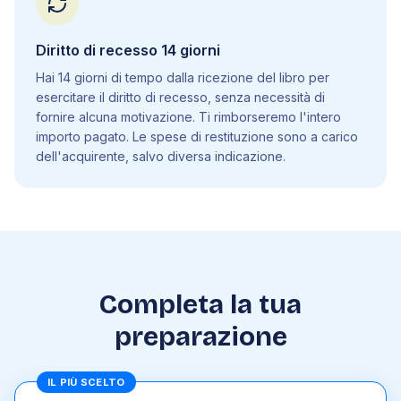
5
.
22
Biotecnologie
Diritto di recesso 14 giorni
6
.
Scienze della Terra
Hai 14 giorni di tempo dalla ricezione del libro per
6
.
1
Lo spazio
esercitare il diritto di recesso, senza necessità di
6
.
2
La struttura a sfere del Sistema Terra
fornire alcuna motivazione. Ti rimborseremo l'intero
6
.
3
La tettonica a placche
importo pagato. Le spese di restituzione sono a carico
6
.
4
Minerali e rocce
dell'acquirente, salvo diversa indicazione.
6
.
5
Processi geologici di origine superficiale
6
.
6
Processi geologici di origine profonda
6
.
7
Età del pianeta Terra
6
.
8
Le risorse e le riserve della Terra
6
.
9
I rischi naturali e l'uomo
Completa la tua
7
.
Comprensione del testo
preparazione
8
.
Inglese
IL PIÙ SCELTO