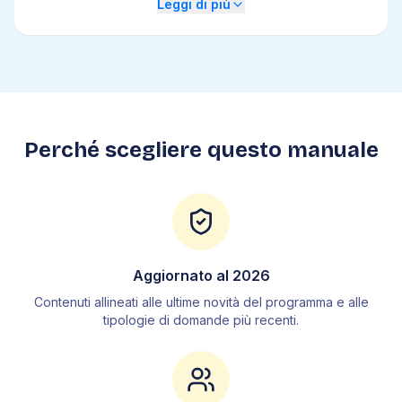
Leggi di più
2
.
4
Calcolo combinatorio
2
.
5
Calcolo delle probabilità
2
.
6
Statistica
3
.
Fisica
3
.
1
Grandezze fisiche
Perché scegliere questo manuale
3
.
2
Cinematica
3
.
3
Dinamica
3
.
4
Lavoro ed energia
3
.
5
Meccanica dei fluidi
3
.
6
Termodinamica
Aggiornato al
2026
3
.
7
Elettromagnetismo
Contenuti allineati alle ultime novità del programma e alle
3
.
8
Ottica
tipologie di domande più recenti.
4
.
Chimica
4
.
1
La materia