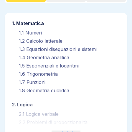
1
.
Matematica
1
.
1
Numeri
1
.
2
Calcolo letterale
1
.
3
Equazioni disequazioni e sistemi
1
.
4
Geometria analitica
1
.
5
Esponenziali e logaritmi
1
.
6
Trigonometria
1
.
7
Funzioni
1
.
8
Geometria euclidea
2
.
Logica
2
.
1
Logica verbale
2
.
2
Problemi di proporzionalità
2
.
3
Logica numerica