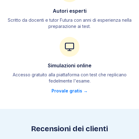
4
.
2
Tecniche di separazione
Autori esperti
4
.
3
L'acqua e le sue proprietà
Scritto da docenti e tutor Futura con anni di esperienza nella
4
.
4
Stati di aggregazione
preparazione ai test.
4
.
5
Passaggi di stato
4
.
6
Proprietà dei liquidi
4
.
7
Atomo
4
.
8
Tavola periodica
4
.
9
Legami chimici
Simulazioni online
4
.
10
Forma delle molecole
Accesso gratuito alla piattaforma con test che replicano
fedelmente l
'
esame.
4
.
11
Forze intermolecolari
Provale gratis →
4
.
12
Nomenclatura
4
.
13
Mole
4
.
14
Leggi ponderali
4
.
15
Leggi dei gas
4
.
16
Soluzioni
Recensioni dei clienti
4
.
17
Reazioni chimiche