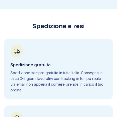
5
.
6
Elementi di biodiversità
5
.
7
Elementi di ecologia
5
.
8
Genetica molecolare
5
.
9
Mutazioni
Spedizione e resi
5
.
10
Genetica mendeliana
5
.
11
Istologia
5
.
12
Apparato cardiovascolare
5
.
13
Apparato respiratorio
5
.
14
Apparato digerente
Spedizione gratuita
5
.
15
Sistema endocrino
Spedizione sempre gratuita in tutta Italia. Consegna in
5
.
16
Apparato urinario
circa 3-5 giorni lavorativi con tracking in tempo reale
5
.
17
Apparato riproduttore
via email non appena il corriere prende in carico il tuo
ordine.
5
.
18
Apparato locomotore
5
.
19
Sistema nervoso
5
.
20
Sistema immunitario
5
.
21
Apparato tegumentario