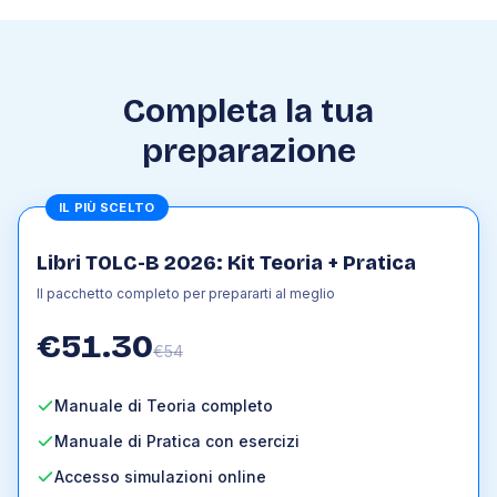
6
.
2
Struttura e composizione della terra
6
.
3
La tettonica a placche
6
.
4
Il ciclo delle rocce
Completa la tua
6
.
5
Processi geologici di origine superficiale
preparazione
6
.
6
Processi geologici di origine profonda
6
.
7
Età del pianeta
6
.
8
Le risorse e le riserve della terra
IL PIÙ SCELTO
6
.
9
I rischi naturali e l'uomo
Libri TOLC-B 2026: Kit Teoria + Pratica
Il pacchetto completo per prepararti al meglio
€
51.30
€
54
Manuale di Teoria completo
Manuale di Pratica con esercizi
Accesso simulazioni online