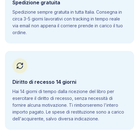
Spedizione gratuita
5
.
10
Genetica mendeliana
Spedizione sempre gratuita in tutta Italia. Consegna in
5
.
11
Istologia
circa 3-5 giorni lavorativi con tracking in tempo reale
5
.
12
Apparato cardiovascolare
via email non appena il corriere prende in carico il tuo
ordine.
5
.
13
Apparato respiratorio
5
.
14
Apparato digerente
5
.
15
Sistema endocrino
5
.
16
Apparato urinario
5
.
17
Apparato riproduttore
5
.
18
Apparato locomotore
Diritto di recesso 14 giorni
5
.
19
Sistema nervoso
Hai 14 giorni di tempo dalla ricezione del libro per
5
.
20
Sistema immunitario
esercitare il diritto di recesso, senza necessità di
5
.
21
Apparato tegumentario
fornire alcuna motivazione. Ti rimborseremo l'intero
5
.
22
Biotecnologie
importo pagato. Le spese di restituzione sono a carico
dell'acquirente, salvo diversa indicazione.
6
.
Scienze della terra
6
.
1
La terra nello spazio