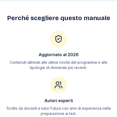
3
.
Fisica
3
.
1
Grandezze fisiche
Perché scegliere questo manuale
3
.
2
Cinematica
3
.
3
Dinamica
3
.
4
Lavoro ed energia
3
.
5
Meccanica dei fluidi
3
.
6
Termodinamica
Aggiornato al
2026
3
.
7
Elettromagnetismo
Contenuti allineati alle ultime novità del programma e alle
3
.
8
Ottica
tipologie di domande più recenti.
4
.
Chimica
4
.
1
La materia
4
.
2
Tecniche di separazione
Autori esperti
4
.
3
Acqua e sue proprietà
Scritto da docenti e tutor Futura con anni di esperienza nella
4
.
4
Stati di aggregazione
preparazione ai test.