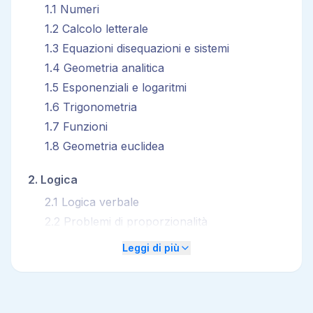
1
.
1
Numeri
1
.
2
Calcolo letterale
1
.
3
Equazioni disequazioni e sistemi
1
.
4
Geometria analitica
1
.
5
Esponenziali e logaritmi
1
.
6
Trigonometria
1
.
7
Funzioni
1
.
8
Geometria euclidea
2
.
Logica
2
.
1
Logica verbale
2
.
2
Problemi di proporzionalità
2
.
3
Logica numerica
Leggi di più
2
.
4
Calcolo combinatorio
2
.
5
Calcolo delle probabilità
2
.
6
Statistica