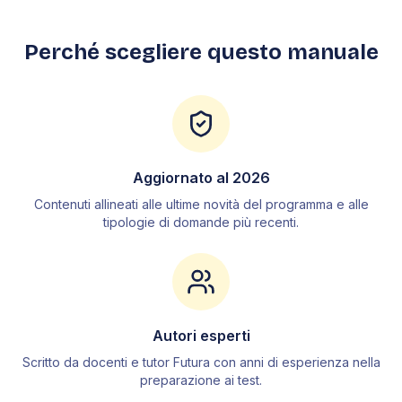
2
.
8
Logica figurativa
Perché scegliere questo manuale
2
.
9
Altri quesiti
3
.
Fisica
3
.
1
Grandezze fisiche
3
.
2
Cinematica
3
.
3
Dinamica
Aggiornato al
2026
3
.
4
Statica dei sistemi rotanti
Contenuti allineati alle ultime novità del programma e alle
3
.
5
Lavoro ed energia
tipologie di domande più recenti.
3
.
6
Meccanica dei fluidi
3
.
7
Termodinamica
3
.
8
Elettromagnetismo
3
.
9
Ottica
Autori esperti
Scritto da docenti e tutor Futura con anni di esperienza nella
4
.
Chimica
preparazione ai test.
4
.
1
La materia