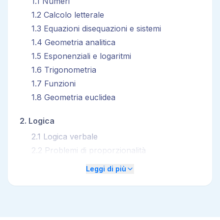
1
.
1
Numeri
1
.
2
Calcolo letterale
1
.
3
Equazioni disequazioni e sistemi
1
.
4
Geometria analitica
1
.
5
Esponenziali e logaritmi
1
.
6
Trigonometria
1
.
7
Funzioni
1
.
8
Geometria euclidea
2
.
Logica
2
.
1
Logica verbale
2
.
2
Problemi di proporzionalità
2
.
3
Logica numerica
Leggi di più
2
.
4
Logica dell'attenzione
2
.
5
Calcolo combinatorio
2
.
6
Calcolo delle probabilità
2
.
7
Statistica