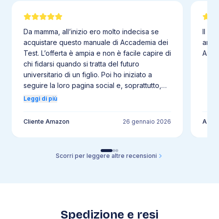
4
.
18
Redox
4
.
19
Cinetica chimica
Da mamma, all’inizio ero molto indecisa se
Il li
4
.
20
Equilibrio chimico
acquistare questo manuale di Accademia dei
anche
4
.
21
Termodinamica
Test. L’offerta è ampia e non è facile capire di
Assol
4
.
22
Stechiometria
chi fidarsi quando si tratta del futuro
universitario di un figlio. Poi ho iniziato a
4
.
23
Acidi e basi
seguire la loro pagina social e, soprattutto,
4
.
24
pH
ho avuto modo di parlare direttamente con
Leggi di più
4
.
25
Chimica organica
uno dei consulenti. Fin da subito ho respirato
grande professionalità, competenza e una
4
.
26
Chimica applicata
Cliente Amazon
26 gennaio 2026
A
reale attenzione verso gli studenti e le loro
difficoltà. Questo mi ha convinta a fare il
5
.
Biologia
passo e acquistare il libro. Col senno di poi,
Scorri per leggere altre recensioni
5
.
1
Biomolecole
posso dire senza alcun dubbio che è stato
5
.
2
Biologia cellulare
un manuale incredibile. Chiarissimo, ben
strutturato e davvero pensato per
5
.
3
Bioenergetica
accompagnare lo studente passo dopo
5
.
4
Divisione cellulare
passo nella preparazione all’università. Per
5
.
5
Eredità e ambiente
Spedizione e resi
mio figlio è stato un punto di svolta: lo ha