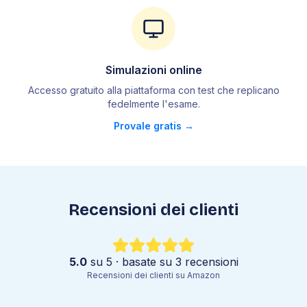
4
.
2
Tecniche di separazione
4
.
3
L'acqua e le sue proprietà
4
.
4
Stati di aggregazione
4
.
5
Passaggi di stato
Simulazioni online
4
.
6
Proprietà dei liquidi
Accesso gratuito alla piattaforma con test che replicano
fedelmente l
'
esame.
4
.
7
Atomo
Provale gratis →
4
.
8
Tavola periodica
4
.
9
Legami chimici
4
.
10
Forma delle molecole
4
.
11
Forze intermolecolari
4
.
12
Nomenclatura
Recensioni dei clienti
4
.
13
Mole
4
.
14
Leggi ponderali
4
.
15
Leggi dei gas
5.0
su 5 · basate su
3
recensioni
Recensioni dei clienti su Amazon
4
.
16
Soluzioni
4
.
17
Reazioni chimiche