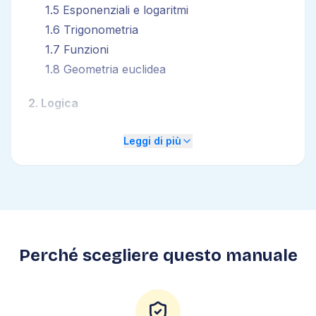
1
.
5
Esponenziali e logaritmi
1
.
6
Trigonometria
1
.
7
Funzioni
1
.
8
Geometria euclidea
2
.
Logica
2
.
1
Logica verbale
Leggi di più
2
.
2
Problemi di proporzionalità
2
.
3
Logica numerica
2
.
4
Logica dell'attenzione
2
.
5
Calcolo combinatorio
2
.
6
Calcolo delle probabilità
2
.
7
Statistica
Perché scegliere questo manuale
2
.
8
Logica figurativa
2
.
9
Altri quesiti