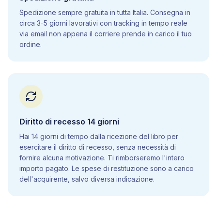
5
.
10
Apparato cardiovascolare
Spedizione sempre gratuita in tutta Italia. Consegna in
circa 3-5 giorni lavorativi con tracking in tempo reale
5
.
11
Apparato respiratorio
via email non appena il corriere prende in carico il tuo
5
.
12
Apparato digerente
ordine.
5
.
13
Sistema endocrino
5
.
14
Apparato urinario
5
.
15
Apparato riproduttore
5
.
16
Apparato locomotore
5
.
17
Sistema nervoso
5
.
18
Sistema immunitario
Diritto di recesso 14 giorni
5
.
19
Apparato tegumentario
Hai 14 giorni di tempo dalla ricezione del libro per
esercitare il diritto di recesso, senza necessità di
5
.
20
Biotecnologie
fornire alcuna motivazione. Ti rimborseremo l'intero
5
.
21
Elementi di ecologia
importo pagato. Le spese di restituzione sono a carico
dell'acquirente, salvo diversa indicazione.
Manuale di Pratica
1
.
Matematica