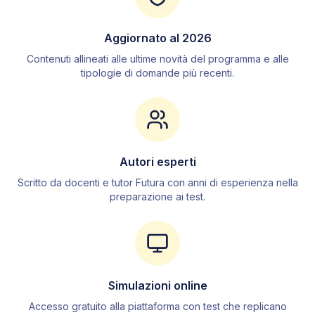
3
.
Fisica
3
.
1
Grandezze fisiche
Aggiornato al
2026
3
.
2
Cinematica
Contenuti allineati alle ultime novità del programma e alle
3
.
3
Dinamica
tipologie di domande più recenti.
3
.
4
Statica dei sistemi rotanti
3
.
5
Lavoro ed energia
3
.
6
Meccanica dei fluidi
3
.
7
Termodinamica
3
.
8
Elettromagnetismo
Autori esperti
3
.
9
Ottica
Scritto da docenti e tutor Futura con anni di esperienza nella
preparazione ai test.
4
.
Chimica
4
.
1
La materia
4
.
2
Tecniche di separazione
4
.
3
L'acqua e le sue proprietà
Simulazioni online
4
.
4
Stati di aggregazione
Accesso gratuito alla piattaforma con test che replicano