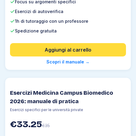
Focus su argomenti specifici
4
.
2
Tecniche di separazione
Esercizi di autoverifica
4
.
3
Acqua e sue proprietà
4
.
4
Stati di aggregazione
1h di tutoraggio con un professore
4
.
5
Passaggi di stato
Spedizione gratuita
4
.
6
Proprietà dei liquidi
4
.
7
Atomo
Aggiungi al carrello
4
.
8
Tavola periodica
Scopri il manuale
→
4
.
9
Legami chimici
4
.
10
Forma delle molecole
4
.
11
Forze intermolecolari
4
.
12
Nomenclatura
Esercizi Medicina Campus Biomedico
4
.
13
Mole
2026: manuale di pratica
4
.
14
Leggi ponderali
Esercizi specifici per le università private
4
.
15
Leggi dei gas
€
33.25
4
.
16
Le soluzioni
€
35
4
.
17
Reazioni chimiche