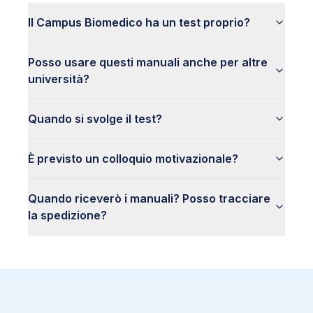
5
.
6
Genetica molecolare
Il Campus Biomedico ha un test proprio?
5
.
7
Mutazioni
5
.
8
Genetica mendeliana
Posso usare questi manuali anche per altre
5
.
9
Istologia
università?
5
.
10
Apparato cardiovascolare
5
.
11
Apparato respiratorio
Quando si svolge il test?
5
.
12
Apparato digerente
5
.
13
Sistema endocrino
È previsto un colloquio motivazionale?
5
.
14
Apparato urinario
5
.
15
Apparato riproduttore
Quando riceverò i manuali? Posso tracciare
5
.
16
Apparato locomotore
la spedizione?
5
.
17
Sistema nervoso
5
.
18
Sistema immunitario
5
.
19
Apparato tegumentario
5
.
20
Biotecnologie
5
.
21
Ecologia