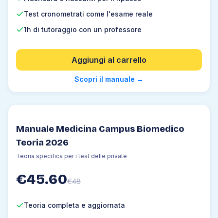
2
.
7
Statistica
Test cronometrati come l'esame reale
2
.
8
Logica figurativa
1h di tutoraggio con un professore
3
.
Fisica
Aggiungi al carrello
3
.
1
Grandezze fisiche
3
.
2
Cinematica
Scopri il manuale
→
3
.
3
Dinamica
3
.
4
Statica dei sistemi rotanti
3
.
5
Lavoro ed energia
Manuale Medicina Campus Biomedico
3
.
6
Meccanica dei fluidi
Teoria 2026
3
.
7
Termodinamica
Teoria specifica per i test delle private
3
.
8
Elettromagnetismo
3
.
9
Ottica
€
45.60
€
48
4
.
Chimica
Teoria completa e aggiornata
4
.
1
La materia