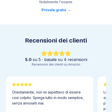
4
.
5
Passaggi di stato
fedelmente l
'
esame.
4
.
6
Proprietà dei liquidi
Provale gratis →
4
.
7
Atomo
4
.
8
Tavola periodica
4
.
9
Legami chimici
4
.
10
Forma delle molecole
Recensioni dei clienti
4
.
11
Forze intermolecolari
4
.
12
Nomenclatura
4
.
13
Mole
5.0
su 5 · basate su
4
recensioni
4
.
14
Leggi ponderali
Recensioni dei clienti su Amazon
4
.
15
Leggi dei gas
4
.
16
Soluzioni
4
.
17
Reazioni chimiche
4
.
18
Redox
Onestamente, non mi aspettavo di essere
Lo s
così colpito. Spiega tutto in modo semplice,
subit
4
.
19
Cinetica chimica
senza annoiarti mai.
parol
4
.
20
Equilibrio chimico
prefe