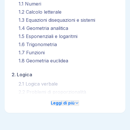
1
.
1
Numeri
1
.
2
Calcolo letterale
1
.
3
Equazioni disequazioni e sistemi
1
.
4
Geometria analitica
1
.
5
Esponenziali e logaritmi
1
.
6
Trigonometria
1
.
7
Funzioni
1
.
8
Geometria euclidea
2
.
Logica
2
.
1
Logica verbale
2
.
2
Problemi di proporzionalità
2
.
3
Logica numerica
Leggi di più
2
.
4
Calcolo combinatorio
2
.
5
Calcolo delle probabilità
2
.
6
Statistica