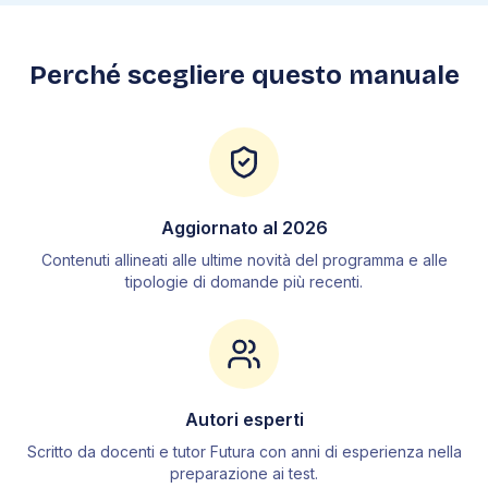
3
.
Fisica
3
.
1
Grandezze fisiche
Perché scegliere questo manuale
3
.
2
Cinematica
3
.
3
Dinamica
3
.
4
Lavoro ed energia
3
.
5
Meccanica dei fluidi
3
.
6
Termodinamica
Aggiornato al
2026
3
.
7
Elettromagnetismo
Contenuti allineati alle ultime novità del programma e alle
3
.
8
Ottica
tipologie di domande più recenti.
4
.
Chimica
4
.
1
La materia
4
.
2
Tecniche di separazione
Autori esperti
4
.
3
Acqua e sue proprietà
Scritto da docenti e tutor Futura con anni di esperienza nella
4
.
4
Stati di aggregazione
preparazione ai test.