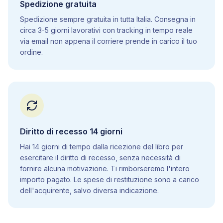
Spedizione gratuita
5
.
10
Genetica mendeliana
Spedizione sempre gratuita in tutta Italia. Consegna in
5
.
11
Istologia
circa 3-5 giorni lavorativi con tracking in tempo reale
5
.
12
Apparato cardiovascolare
via email non appena il corriere prende in carico il tuo
ordine.
5
.
13
Apparato respiratorio
5
.
14
Apparato digerente
5
.
15
Sistema endocrino
5
.
16
Apparato urinario
5
.
17
Apparato riproduttore
5
.
18
Apparato locomotore
Diritto di recesso 14 giorni
5
.
19
Sistema nervoso
Hai 14 giorni di tempo dalla ricezione del libro per
5
.
20
Sistema immunitario
esercitare il diritto di recesso, senza necessità di
5
.
21
Apparato tegumentario
fornire alcuna motivazione. Ti rimborseremo l'intero
5
.
22
Biotecnologie
importo pagato. Le spese di restituzione sono a carico
dell'acquirente, salvo diversa indicazione.
6
.
Scienze della terra
6
.
1
La terra nello spazio