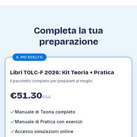
6
.
2
Struttura e composizione della terra
6
.
3
La tettonica a placche
6
.
4
Il ciclo delle rocce
Completa la tua
6
.
5
Processi geologici di origine superficiale
preparazione
6
.
6
Processi geologici di origine profonda
6
.
7
Età del pianeta
6
.
8
Le risorse e le riserve della terra
IL PIÙ SCELTO
6
.
9
I rischi naturali e l'uomo
Libri TOLC-F 2026: Kit Teoria + Pratica
Il pacchetto completo per prepararti al meglio
€
51.30
€
54
Manuale di Teoria completo
Manuale di Pratica con esercizi
Accesso simulazioni online