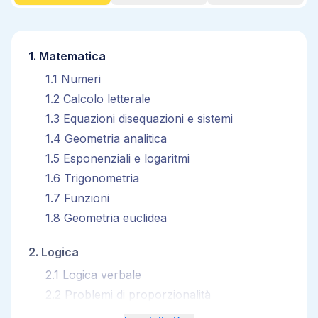
1
.
Matematica
1
.
1
Numeri
1
.
2
Calcolo letterale
1
.
3
Equazioni disequazioni e sistemi
1
.
4
Geometria analitica
1
.
5
Esponenziali e logaritmi
1
.
6
Trigonometria
1
.
7
Funzioni
1
.
8
Geometria euclidea
2
.
Logica
2
.
1
Logica verbale
2
.
2
Problemi di proporzionalità
2
.
3
Logica numerica