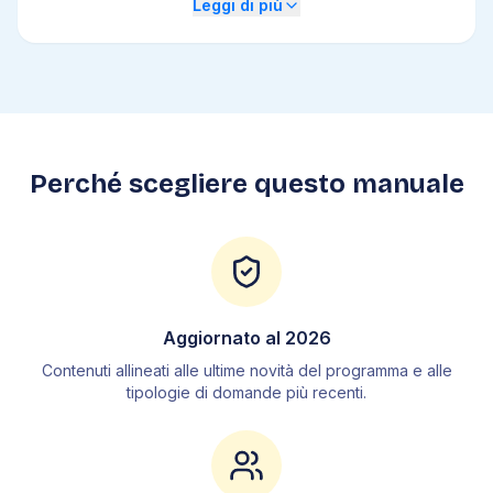
Leggi di più
2
.
4
Calcolo combinatorio
2
.
5
Calcolo delle probabilità
2
.
6
Statistica
3
.
Fisica
3
.
1
Grandezze fisiche
Perché scegliere questo manuale
3
.
2
Cinematica
3
.
3
Dinamica
3
.
4
Lavoro ed energia
3
.
5
Meccanica dei fluidi
3
.
6
Termodinamica
Aggiornato al
2026
3
.
7
Elettromagnetismo
Contenuti allineati alle ultime novità del programma e alle
3
.
8
Ottica
tipologie di domande più recenti.
4
.
Chimica
4
.
1
La materia