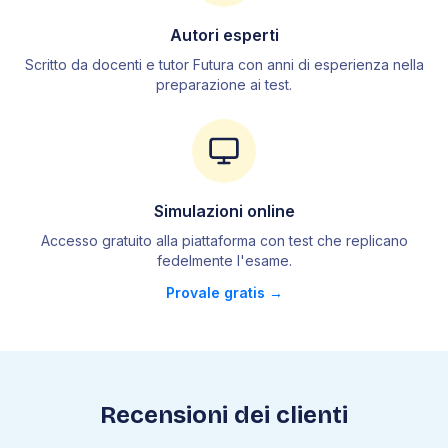
4
.
2
Tecniche di separazione
Autori esperti
4
.
3
L'acqua e le sue proprietà
Scritto da docenti e tutor Futura con anni di esperienza nella
4
.
4
Stati di aggregazione
preparazione ai test.
4
.
5
Passaggi di stato
4
.
6
Proprietà dei liquidi
4
.
7
Atomo
4
.
8
Tavola periodica
4
.
9
Legami chimici
Simulazioni online
4
.
10
Forma delle molecole
Accesso gratuito alla piattaforma con test che replicano
fedelmente l
'
esame.
4
.
11
Forze intermolecolari
Provale gratis →
4
.
12
Nomenclatura
4
.
13
Mole
4
.
14
Leggi ponderali
4
.
15
Leggi dei gas
4
.
16
Soluzioni
Recensioni dei clienti
4
.
17
Reazioni chimiche