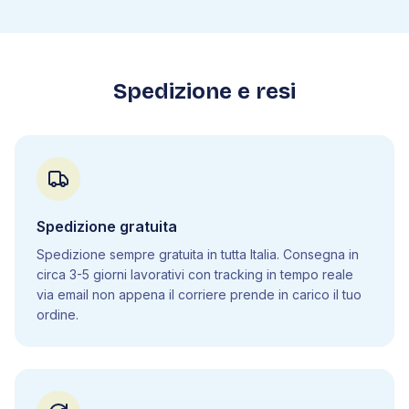
5
.
6
Elementi di biodiversità
5
.
7
Elementi di ecologia
5
.
8
Genetica molecolare
5
.
9
Mutazioni
Spedizione e resi
5
.
10
Genetica mendeliana
5
.
11
Istologia
5
.
12
Apparato cardiovascolare
5
.
13
Apparato respiratorio
5
.
14
Apparato digerente
Spedizione gratuita
5
.
15
Sistema endocrino
Spedizione sempre gratuita in tutta Italia. Consegna in
5
.
16
Apparato urinario
circa 3-5 giorni lavorativi con tracking in tempo reale
5
.
17
Apparato riproduttore
via email non appena il corriere prende in carico il tuo
ordine.
5
.
18
Apparato locomotore
5
.
19
Sistema nervoso
5
.
20
Sistema immunitario
5
.
21
Apparato tegumentario