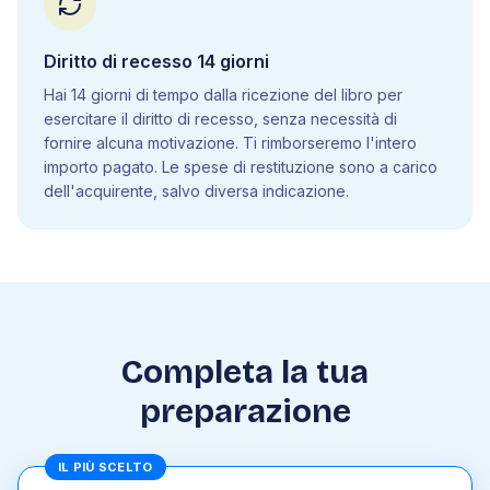
5
.
22
Biotecnologie
Diritto di recesso 14 giorni
6
.
Scienze della Terra
Hai 14 giorni di tempo dalla ricezione del libro per
6
.
1
Lo spazio
esercitare il diritto di recesso, senza necessità di
6
.
2
La struttura a sfere del Sistema Terra
fornire alcuna motivazione. Ti rimborseremo l'intero
6
.
3
La tettonica a placche
importo pagato. Le spese di restituzione sono a carico
6
.
4
Minerali e rocce
dell'acquirente, salvo diversa indicazione.
6
.
5
Processi geologici di origine superficiale
6
.
6
Processi geologici di origine profonda
6
.
7
Età del pianeta Terra
6
.
8
Le risorse e le riserve della Terra
6
.
9
I rischi naturali e l'uomo
Completa la tua
7
.
Comprensione del testo
preparazione
8
.
Inglese
IL PIÙ SCELTO