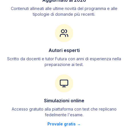
Aggiornato al
2026
3
.
2
Problemi di proporzionalità
Contenuti allineati alle ultime novità del programma e alle
3
.
3
Logica numerica
tipologie di domande più recenti.
3
.
4
Calcolo combinatorio
3
.
5
Calcolo delle probabilità
3
.
6
Statistica
4
.
Chimica
Autori esperti
4
.
1
La materia
Scritto da docenti e tutor Futura con anni di esperienza nella
preparazione ai test.
4
.
2
Tecniche di separazione
4
.
3
L'acqua e le sue proprietà
4
.
4
Stati di aggregazione
4
.
5
Passaggi di stato
4
.
6
Proprietà dei liquidi
Simulazioni online
4
.
7
Atomo
Accesso gratuito alla piattaforma con test che replicano
4
.
8
Tavola periodica
fedelmente l
'
esame.
4
.
9
Legami chimici
Provale gratis →