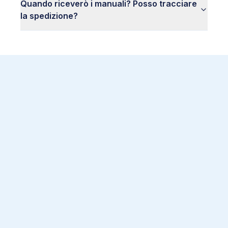
Quando riceverò i manuali? Posso tracciare
5
.
16
Apparato locomotore
la spedizione?
5
.
17
Sistema nervoso
5
.
18
Sistema immunitario
5
.
19
Apparato tegumentario
5
.
20
Biotecnologie
5
.
21
Ecologia