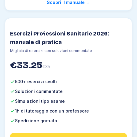
Scopri il manuale
→
4
.
11
Forze intermolecolari
4
.
12
Nomenclatura
4
.
13
Mole
4
.
14
Leggi ponderali
Esercizi Professioni Sanitarie 2026:
4
.
15
Leggi dei gas
manuale di pratica
4
.
16
Le soluzioni
Migliaia di esercizi con soluzioni commentate
4
.
17
Reazioni chimiche
€
33.25
4
.
18
Redox
€
35
4
.
19
Cinetica chimica
500+ esercizi svolti
4
.
20
Equilibrio chimico
4
.
21
Termodinamica
Soluzioni commentate
4
.
22
Stechiometria
Simulazioni tipo esame
4
.
23
Acidi e basi
1h di tutoraggio con un professore
4
.
24
pH
Spedizione gratuita
4
.
25
Chimica organica