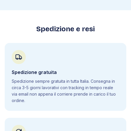
5
.
Biologia
5
.
1
Biomolecole
5
.
2
Biologia cellulare
Spedizione e resi
5
.
3
Bioenergetica
5
.
4
Divisione cellulare
5
.
5
Eredità e ambiente
5
.
6
Genetica molecolare
5
.
7
Mutazioni
Spedizione gratuita
5
.
8
Genetica mendeliana
Spedizione sempre gratuita in tutta Italia. Consegna in
5
.
9
Istologia
circa 3-5 giorni lavorativi con tracking in tempo reale
5
.
10
Apparato cardiovascolare
via email non appena il corriere prende in carico il tuo
5
.
11
Apparato respiratorio
ordine.
5
.
12
Apparato digerente
5
.
13
Sistema endocrino
5
.
14
Apparato urinario