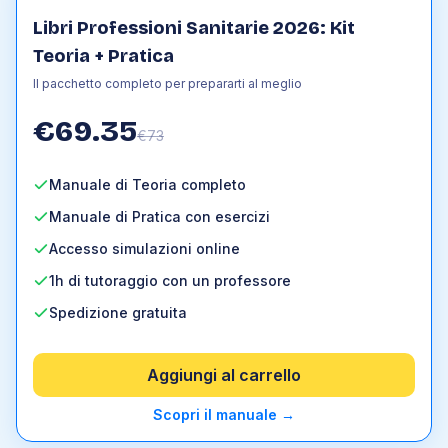
1
.
7
Funzioni
Libri Professioni Sanitarie 2026: Kit
1
.
8
Geometria euclidea
Teoria + Pratica
2
.
Fisica
Il pacchetto completo per prepararti al meglio
2
.
1
Grandezze fisiche
€
69.35
2
.
2
Cinematica
€
73
2
.
3
Dinamica
Manuale di Teoria completo
2
.
4
Statica dei sistemi rotanti
Manuale di Pratica con esercizi
2
.
5
Lavoro ed energia
2
.
6
Meccanica dei fluidi
Accesso simulazioni online
2
.
7
Termodinamica
1h di tutoraggio con un professore
2
.
8
Elettromagnetismo
Spedizione gratuita
2
.
9
Ottica
Aggiungi al carrello
3
.
Logica
3
.
1
Logica verbale e comprensione del testo
Scopri il manuale
→
3
.
2
Problemi di proporzionalità