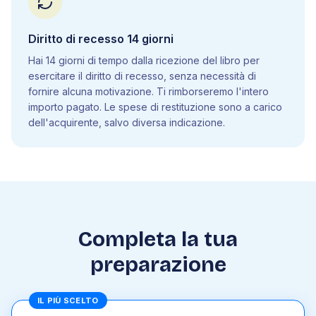
5
.
15
Apparato riproduttore
5
.
16
Apparato locomotore
Diritto di recesso 14 giorni
5
.
17
Sistema nervoso
5
.
18
Sistema immunitario
Hai 14 giorni di tempo dalla ricezione del libro per
esercitare il diritto di recesso, senza necessità di
5
.
19
Apparato tegumentario
fornire alcuna motivazione. Ti rimborseremo l'intero
5
.
20
Biotecnologie
importo pagato. Le spese di restituzione sono a carico
dell'acquirente, salvo diversa indicazione.
Manuale di Pratica
1
.
Matematica
1
.
1
Numeri
1
.
2
Calcolo letterale
Completa la tua
1
.
3
Equazioni e disequazioni
1
.
4
Geometria analitica
preparazione
1
.
5
Esponenziali e logaritmi
1
.
6
Trigonometria
IL PIÙ SCELTO