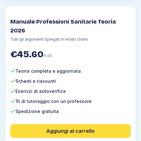
3
.
3
Logica numerica
3
.
4
Calcolo combinatorio
Manuale Professioni Sanitarie Teoria
3
.
5
Calcolo delle probabilità
2026
3
.
6
Statistica
Tutti gli argomenti spiegati in modo chiaro
4
.
Chimica
€
45.60
€
48
4
.
1
La materia
4
.
2
Tecniche di separazione
Teoria completa e aggiornata
4
.
3
Acqua e sue proprietà
Schemi e riassunti
4
.
4
Stati di aggregazione
Esercizi di autoverifica
4
.
5
Passaggi di stato
1h di tutoraggio con un professore
4
.
6
Proprietà dei liquidi
4
.
7
Atomo
Spedizione gratuita
4
.
8
Tavola periodica
4
.
9
Legami chimici
Aggiungi al carrello
4
.
10
Forma delle molecole