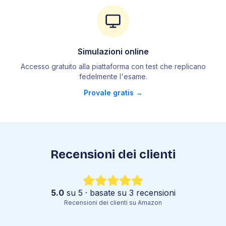
4
.
2
Tecniche di separazione
4
.
3
L'acqua e le sue proprietà
4
.
4
Stati di aggregazione
4
.
5
Passaggi di stato
Simulazioni online
4
.
6
Proprietà dei liquidi
Accesso gratuito alla piattaforma con test che replicano
fedelmente l
'
esame.
4
.
7
Atomo
Provale gratis →
4
.
8
Tavola periodica
4
.
9
Legami chimici
4
.
10
Forma delle molecole
4
.
11
Forze intermolecolari
4
.
12
Nomenclatura
Recensioni dei clienti
4
.
13
Mole
4
.
14
Leggi ponderali
4
.
15
Leggi dei gas
5.0
su 5 · basate su
3
recensioni
Recensioni dei clienti su Amazon
4
.
16
Soluzioni
4
.
17
Reazioni chimiche