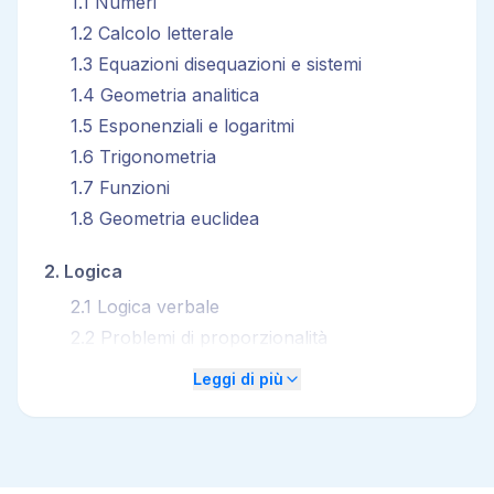
1
.
1
Numeri
1
.
2
Calcolo letterale
1
.
3
Equazioni disequazioni e sistemi
1
.
4
Geometria analitica
1
.
5
Esponenziali e logaritmi
1
.
6
Trigonometria
1
.
7
Funzioni
1
.
8
Geometria euclidea
2
.
Logica
2
.
1
Logica verbale
2
.
2
Problemi di proporzionalità
2
.
3
Logica numerica
Leggi di più
2
.
4
Logica dell'attenzione
2
.
5
Calcolo combinatorio
2
.
6
Calcolo delle probabilità
2
.
7
Statistica