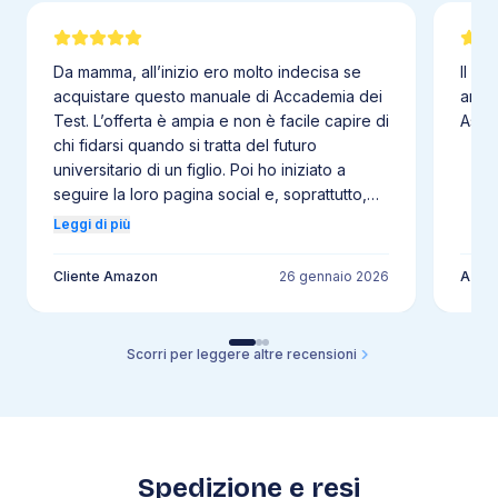
4
.
18
Redox
4
.
19
Cinetica chimica
Da mamma, all’inizio ero molto indecisa se
Il li
4
.
20
Equilibrio chimico
acquistare questo manuale di Accademia dei
anche
4
.
21
Termodinamica
Test. L’offerta è ampia e non è facile capire di
Assol
4
.
22
Stechiometria
chi fidarsi quando si tratta del futuro
universitario di un figlio. Poi ho iniziato a
4
.
23
Acidi e basi
seguire la loro pagina social e, soprattutto,
4
.
24
pH
ho avuto modo di parlare direttamente con
Leggi di più
4
.
25
Chimica organica
uno dei consulenti. Fin da subito ho respirato
grande professionalità, competenza e una
4
.
26
Chimica applicata
Cliente Amazon
26 gennaio 2026
A
reale attenzione verso gli studenti e le loro
difficoltà. Questo mi ha convinta a fare il
5
.
Biologia
passo e acquistare il libro. Col senno di poi,
Scorri per leggere altre recensioni
5
.
1
Biomolecole
posso dire senza alcun dubbio che è stato
5
.
2
Biologia cellulare
un manuale incredibile. Chiarissimo, ben
strutturato e davvero pensato per
5
.
3
Bioenergetica
accompagnare lo studente passo dopo
5
.
4
Divisione cellulare
passo nella preparazione all’università. Per
5
.
5
Eredità e ambiente
Spedizione e resi
mio figlio è stato un punto di svolta: lo ha