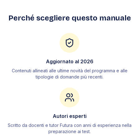
2
.
8
Logica figurativa
Perché scegliere questo manuale
2
.
9
Altri quesiti
3
.
Fisica
3
.
1
Grandezze fisiche
3
.
2
Cinematica
3
.
3
Dinamica
Aggiornato al
2026
3
.
4
Statica dei sistemi rotanti
Contenuti allineati alle ultime novità del programma e alle
3
.
5
Lavoro ed energia
tipologie di domande più recenti.
3
.
6
Meccanica dei fluidi
3
.
7
Termodinamica
3
.
8
Elettromagnetismo
3
.
9
Ottica
Autori esperti
Scritto da docenti e tutor Futura con anni di esperienza nella
4
.
Chimica
preparazione ai test.
4
.
1
La materia