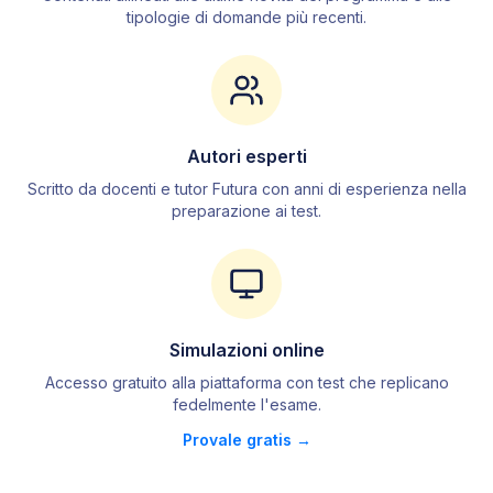
tipologie di domande più recenti.
4
.
1
Allievi Finanzieri
4
.
2
Sottufficiali (Marescialli)
4
.
3
Ufficiali — le Accademie Militari
4
.
4
AUFP — Allievi Ufficiali in Ferma
Prefissata
Autori esperti
4
.
5
Interviste e simulazione
Scritto da docenti e tutor Futura con anni di esperienza nella
preparazione ai test.
5
.
Polizia di Stato
5
.
1
Agenti di Polizia
5
.
2
Vice Ispettori
5
.
3
Commissari
Simulazioni online
5
.
4
Interviste e simulazione
Accesso gratuito alla piattaforma con test che replicano
fedelmente l
'
esame.
6
.
Polizia Penitenziaria
Provale gratis →
6
.
1
Agenti di Polizia Penitenziaria
6
.
2
Vice Ispettori