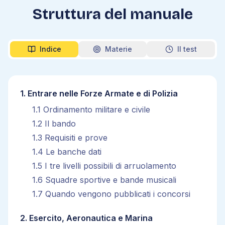
Struttura del manuale
Indice
Materie
Il test
1
.
Entrare nelle Forze Armate e di Polizia
1
.
1
Ordinamento militare e civile
1
.
2
Il bando
1
.
3
Requisiti e prove
1
.
4
Le banche dati
1
.
5
I tre livelli possibili di arruolamento
1
.
6
Squadre sportive e bande musicali
1
.
7
Quando vengono pubblicati i concorsi
2
.
Esercito, Aeronautica e Marina