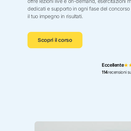
offre lezioni live e on-demand, esercitazioni m
dedicati e supporto in ogni fase del concorso
il tuo impegno in risultati.
Scopri il corso
Eccellente
★
114
recensioni s