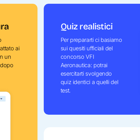
ura
Quiz realistici
o
Per prepararti ci basiamo
ttato ai
sui quesiti ufficiali del
on un
concorso VFI
o dopo
Aeronautica: potrai
esercitarti svolgendo
quiz identici a quelli del
test.