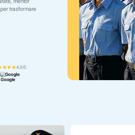
irate, mentor
 per trasformare
★
★
★
★
4,9/5
u
Google