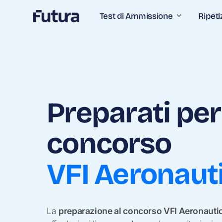
Skip
Test di Ammissione
Ripeti
to
main
content
Preparati per 
concorso
VFI Aeronaut
La
preparazione al concorso VFI Aeronauti