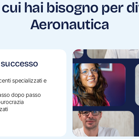
i cui hai bisogno per d
Aeronautica
o successo
centi specializzati e
passo dopo passo
burocrazia
zati