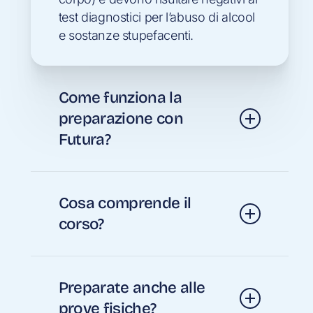
test diagnostici per l’abuso di alcool
e sostanze stupefacenti.
Come funziona la
preparazione con
Futura?
Ti seguiamo con lezioni live e on-
demand, simulazioni, quiz basati
Cosa comprende il
sulle banche dati ufficiali e un piano
corso?
di studio personalizzato. Un tutor ti
affianca anche nella gestione della
Piani di studio su misura, quiz basati
burocrazia e delle iscrizioni.
sulle banche dati ufficiali,
Preparate anche alle
preparazione alle prove scritte,
prove fisiche?