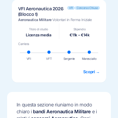
VFI
Concorso Chiuso
VFI Aeronautica 2026
(Blocco 1)
Aeronautica Militare
·
Volontari in Ferma Iniziale
Titolo di studio
Stipendio
Licenza media
€11k – €14k
Carriera
VFI
VFT
Sergente
Maresciallo
Scopri →
In questa sezione riuniamo in modo
chiaro i
bandi Aeronautica Militare
e i