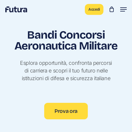
Skip
Men
Accedi
to
main
content
Bandi Concorsi
Aeronautica Militare
Esplora opportunità, confronta percorsi
di carriera e scopri il tuo futuro nelle
istituzioni di difesa e sicurezza italiane
Prova ora