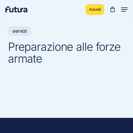
Skip
Men
Accedi
to
main
content
servizi
Preparazione alle forze
armate