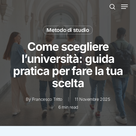
Menu
Skip
to
search
main
content
Metodo di studio
Come scegliere
l’università: guida
pratica per fare la tua
scelta
By
Francesco Tritto
11 Novembre 2025
6 min read