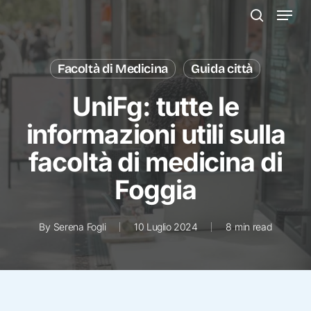
Menu
Skip
to
search
main
content
Facoltà di Medicina
Guida città
UniFg: tutte le
informazioni utili sulla
facoltà di medicina di
Foggia
By
Serena Fogli
10 Luglio 2024
8 min read