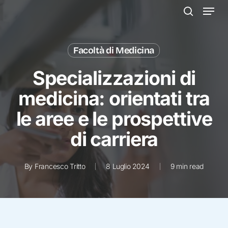
Menu
Skip
to
search
main
content
Facoltà di Medicina
Specializzazioni di
medicina: orientati tra
le aree e le prospettive
di carriera
By
Francesco Tritto
8 Luglio 2024
9 min read