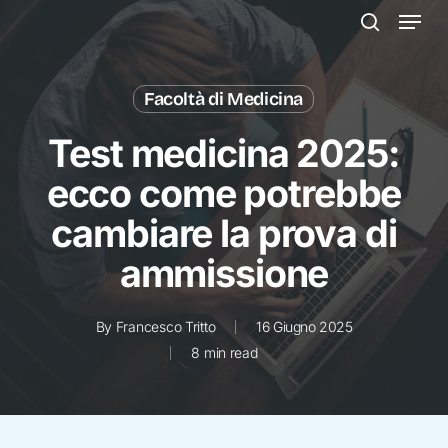
Menu
Skip
to
search
main
content
Facoltà di Medicina
Test medicina 2025:
ecco come potrebbe
cambiare la prova di
ammissione
By
Francesco Tritto
16 Giugno 2025
8 min read