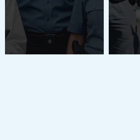
Forze Arm
Polizia di
Ruoli Poli
Forze Armate e Forze di Polizia
Come 
Polizia di Stato
polizi
Ruoli Polizia di Stato
Reparti della Polizia
guida
di Stato: compiti,
requis