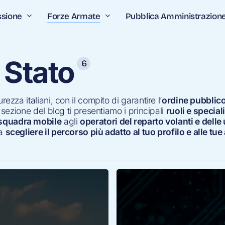
ssione
Forze Armate
Pubblica Amministrazion
i Stato
6
rezza italiani, con il compito di garantire l’
ordine pubblic
a sezione del blog ti presentiamo i principali
ruoli e special
a squadra mobile
agli
operatori del reparto volanti e delle 
 a
scegliere il percorso più adatto al tuo profilo e alle tu