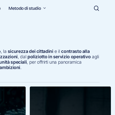
search
Metodo di studio
e
o
, la
sicurezza dei cittadini
e il
contrasto alla
izzazioni
, dal
poliziotto in servizio operativo
agli
unità speciali
, per offrirti una panoramica
e ambizioni
.