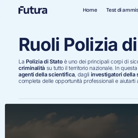
Skip
Test di ammi
Home
to
main
content
Ruoli Polizia d
La
Polizia di Stato
è uno dei principali corpi di sicu
criminalità
su tutto il territorio nazionale. In quest
agenti della scientifica
, dagli
investigatori dell
completa delle opportunità professionali e aiutarti