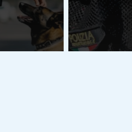
ate e Forze di Polizia
 Stato
zia di Stato
entrare nella
a cinofila:
Forze Armate e Forze di P
 completa su
Gradi della Poli
iti, prove e
Stato: ruoli e