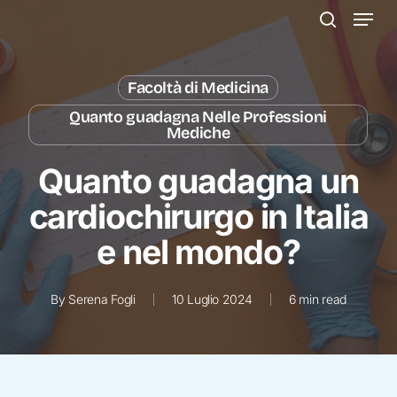
Menu
Skip
to
search
main
content
Facoltà di Medicina
Quanto guadagna Nelle Professioni
Mediche
Quanto guadagna un
cardiochirurgo in Italia
e nel mondo?
By
Serena Fogli
10 Luglio 2024
6 min read