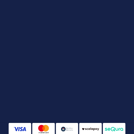
TOLC Farmacia
Scienze Biologiche
TOLC S-AV
Company
Blog
Chi siamo
Porta un amico
Privacy Policy
Contatti
Via Ripamonti, 44 - Milano 20141 (MI)
[email protected]
+39 340 4722184