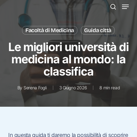
Menu
Skip
to
search
main
content
Facoltà di Medicina
Guida città
Le migliori università di
medicina al mondo: la
classifica
By
Serena Fogli
3 Giugno 2026
8 min read
In questa guida ti daremo la possibilità di scoprire