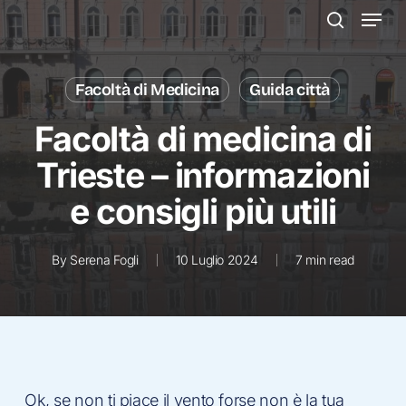
Menu
Skip
to
search
main
content
Facoltà di Medicina
Guida città
Facoltà di medicina di
Trieste – informazioni
e consigli più utili
By
Serena Fogli
10 Luglio 2024
7 min read
Ok, se non ti piace il vento forse non è la tua