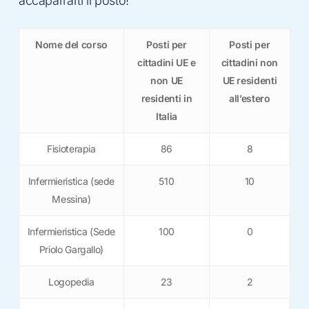
accaparrarti il posto!
Nome del corso
Posti per
Posti per
cittadini UE e
cittadini non
non UE
UE residenti
residenti in
all’estero
Italia
Fisioterapia
86
8
Infermieristica (sede
510
10
Messina)
Infermieristica (Sede
100
0
Priolo Gargallo)
Logopedia
23
2