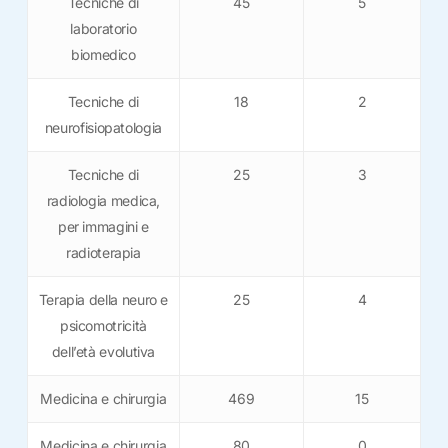
Tecniche di
45
5
laboratorio
biomedico
Tecniche di
18
2
neurofisiopatologia
Tecniche di
25
3
radiologia medica,
per immagini e
radioterapia
Terapia della neuro e
25
4
psicomotricità
dell’età evolutiva
Medicina e chirurgia
469
15
Medicina e chirurgia
80
0