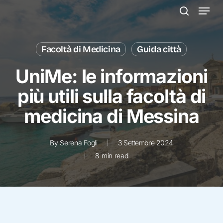
Menu
Skip
to
search
main
content
Facoltà di Medicina
Guida città
UniMe: le informazioni
più utili sulla facoltà di
medicina di Messina
By
Serena Fogli
3 Settembre 2024
8 min read