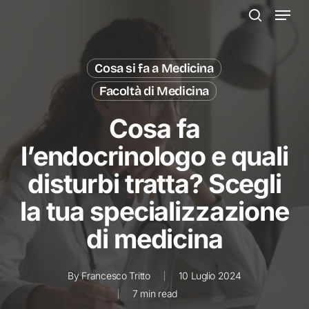
Menu
Skip
to
search
main
content
Cosa si fa a Medicina
Facoltà di Medicina
Cosa fa
l’endocrinologo e quali
disturbi tratta? Scegli
la tua specializzazione
di medicina
By
Francesco Tritto
10 Luglio 2024
7 min read