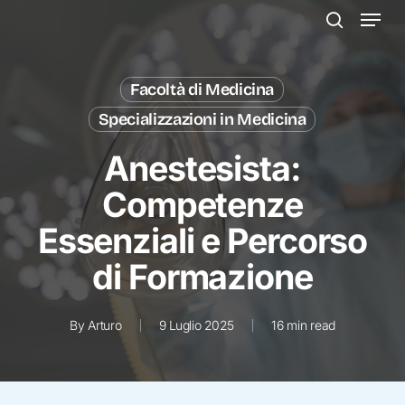
Menu
Skip
to
search
main
content
Facoltà di Medicina
Specializzazioni in Medicina
Anestesista:
Competenze
Essenziali e Percorso
di Formazione
By
Arturo
9 Luglio 2025
16 min read