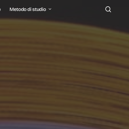
search
Metodo di studio
e