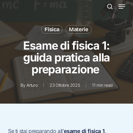
Menu
Skip
to
search
main
content
Fisica
Materie
Esame di fisica 1:
guida pratica alla
preparazione
By
Arturo
23 Ottobre 2025
11 min read
Se ti stai preparando all’
esame di fisica 1
,