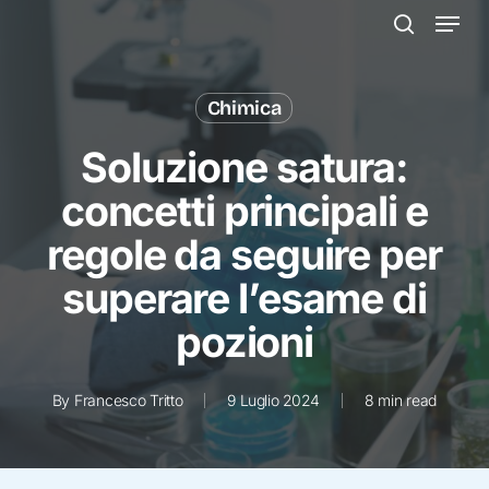
Menu
Skip
to
search
main
content
Chimica
Soluzione satura:
concetti principali e
regole da seguire per
superare l’esame di
pozioni
By
Francesco Tritto
9 Luglio 2024
8 min read