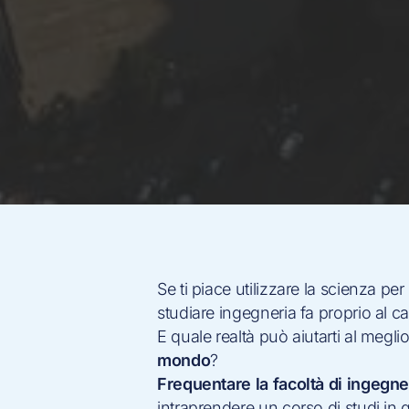
Se ti piace utilizzare la scienza pe
studiare ingegneria fa proprio al c
E quale realtà può aiutarti al megli
mondo
?
Frequentare la facoltà di ingegner
intraprendere un corso di studi in qu