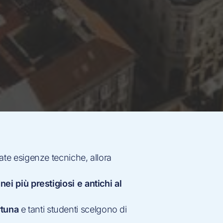
iate esigenze tecniche, allora
nei più prestigiosi e antichi al
rtuna
e tanti studenti scelgono di
.