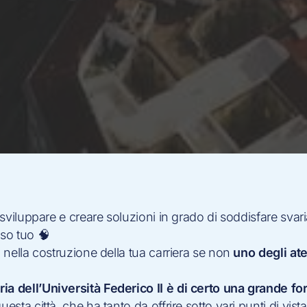
r sviluppare e creare soluzioni in grado di soddisfare svar
aso tuo 🧠
o nella costruzione della tua carriera se non
uno degli ate
ia dell’Università Federico II è di certo una grande fo
esta città, che ha tanto da offrire sotto vari punti di vista