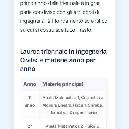
primo anno della triennale è in gran
parte condiviso con gli altri corsi di
ingegneria: è il fondamento scientifico
su cui si costruisce tutto il resto.
Laurea triennale in Ingegneria
Civile: le materie anno per
anno
Anno
Materie principali
Focus
1°
Analisi Matematica 1, Geometria e
Basi scie
anno
Algebra Lineare, Fisica 1, Chimica,
l’ing
Informatica, Disegno tecnico
costru
2°
Analisi Matematica 2, Fisica 2,
Iniziano l