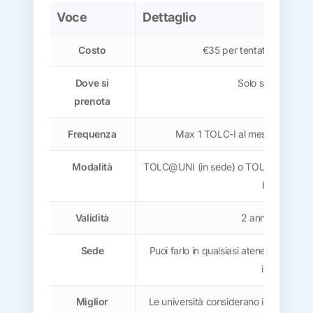
Voce
Dettaglio
Costo
€35 per tentativo (non ri
Dove si
Solo su
cisiaonline
prenota
Frequenza
Max 1 TOLC-I al mese (da febb
Modalità
TOLC@UNI (in sede) o TOLC@CASA (
Horizon)
Validità
2 anni accademi
Sede
Puoi farlo in qualsiasi ateneo, anche di
iscriverai
Miglior
Le università considerano il punteggio m