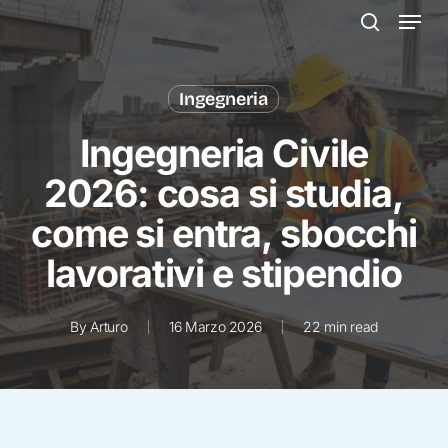
Menu
Skip
to
search
main
content
Ingegneria
Ingegneria Civile
2026: cosa si studia,
come si entra, sbocchi
lavorativi e stipendio
By
Arturo
16 Marzo 2026
22 min read