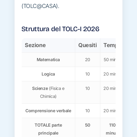
(TOLC@CASA).
Struttura del TOLC-I 2026
Sezione
Quesiti
Tempo
Pes
Matematica
20
50 minuti
4
Logica
10
20 minuti
Scienze
(Fisica e
10
20 minuti
Chimica)
Comprensione verbale
10
20 minuti
TOTALE parte
50
110
principale
minuti