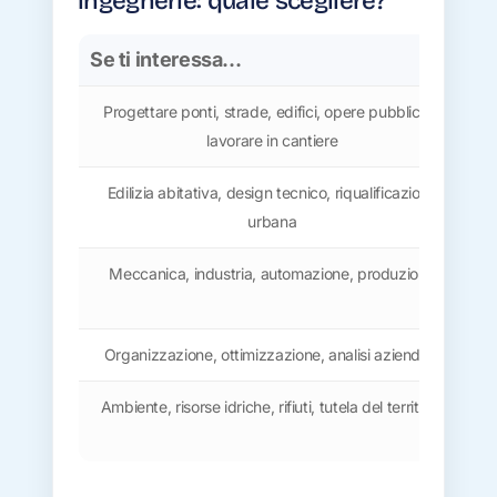
ingegnerie: quale scegliere?
Se ti interessa…
La
Progettare ponti, strade, edifici, opere pubbliche,
lavorare in cantiere
Edilizia abitativa, design tecnico, riqualificazione
I
urbana
Meccanica, industria, automazione, produzione
Organizzazione, ottimizzazione, analisi aziendale
Ambiente, risorse idriche, rifiuti, tutela del territorio