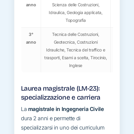
anno
Scienza delle Costruzioni,
Scienza de
Idraulica, Geologia applicata,
chiave: s
Topografia
dei ma
3°
Tecnica delle Costruzioni,
Applicazi
anno
Geotecnica, Costruzioni
progetta
Idrauliche, Tecnica del traffico e
armato, ac
trasporti, Esami a scelta, Tirocinio,
no
Inglese
Laurea magistrale (LM-23):
specializzazione e carriera
La
magistrale in Ingegneria Civile
dura 2 anni e permette di
specializzarsi in uno dei curriculum