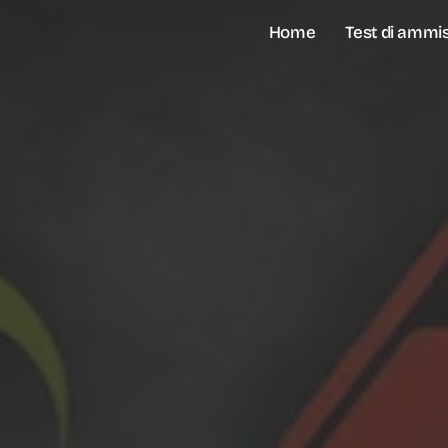
Skip
Test di ammi
Home
to
main
content