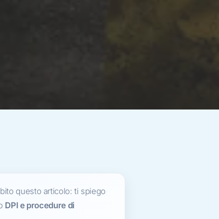
bito questo articolo: ti spiego
no
DPI e procedure di