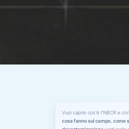
Vuoi capire cos'è l'NBCR e come 
cosa fanno sul campo
,
come so