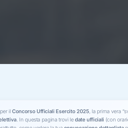
per il
Concorso Ufficiali Esercito 2025
, la prima vera “
lettiva
. In questa pagina trovi le
date ufficiali
(con orari
rattutto, come vedere la tua
convocazione dettagliata
n