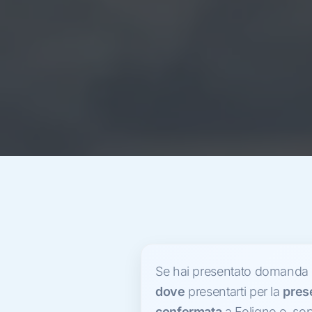
Se hai presentato domanda 
dove
presentarti per la
prese
confermata
a Foligno e, sop