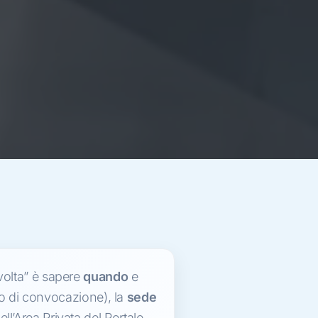
svolta” è sapere
quando
e
o di convocazione), la
sede
ell’Area Privata del Portale