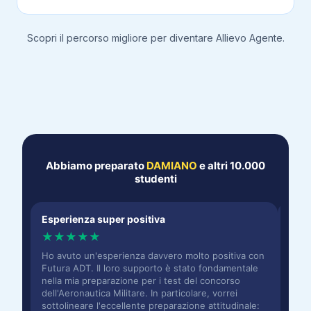
Scopri il percorso migliore per diventare
Allievo Agente
.
Abbiamo preparato
DAMIANO
e altri 10.000
studenti
Esperienza super positiva
Prov
★
★
★
★
★
★
Ho avuto un'esperienza davvero molto positiva con
Ringr
Futura ADT. Il loro supporto è stato fondamentale
che m
nella mia preparazione per i test del concorso
attit
dell'Aeronautica Militare. In particolare, vorrei
In pa
sottolineare l'eccellente preparazione attitudinale:
Feder