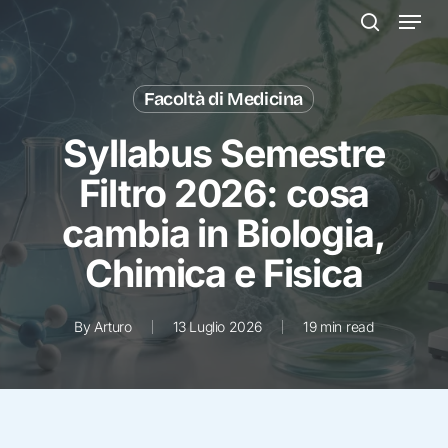
Menu
Skip
to
search
main
content
Facoltà di Medicina
Syllabus Semestre
Filtro 2026: cosa
cambia in Biologia,
Chimica e Fisica
By
Arturo
13 Luglio 2026
19 min read