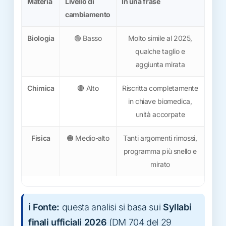
Materia
Livello di
In una frase
cambiamento
Biologia
🟢 Basso
Molto simile al 2025,
qualche taglio e
aggiunta mirata
Chimica
🔴 Alto
Riscritta completamente
in chiave biomedica,
unità accorpate
Fisica
🟠 Medio-alto
Tanti argomenti rimossi,
programma più snello e
mirato
ℹ️ Fonte:
questa analisi si basa sui
Syllabi
finali ufficiali 2026
(DM 704 del 29