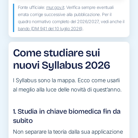
Fonte ufficiale:
mur.gov.it
. Verifica sempre eventuali
errata corrige successive alla pubblicazione. Per il
quadro normativo completo del 2026/2027, vedi anche il
bando (DM 941 del 10 luglio 2026)
.
Come studiare sui
nuovi Syllabus 2026
I Syllabus sono la mappa. Ecco come usarli
al meglio alla luce delle novità di quest’anno.
1. Studia in chiave biomedica fin da
subito
Non separare la teoria dalla sua applicazione