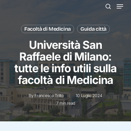
Menu
Skip
to
search
main
content
Facoltà di Medicina
Guida città
Università San
Raffaele di Milano:
tutte le info utili sulla
facoltà di Medicina
By
Francesco Tritto
10 Luglio 2024
7 min read