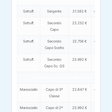
Sottuff.
Sergente
21.382 €
~1.325 €
Sottuff.
Secondo
22.252 €
~1.380
Capo
€
Sottuff.
Secondo
22.756 €
~1.410 €
Capo Scelto
Sottuff.
Secondo
23.992 €
~1.490
Capo Sc. QS
€
Sottufficiali — Ispettori (Marescialli)
Maresciallo
Capo di 3ª
22.847 €
~1.415 €
Classe
Maresciallo
Capo di 2ª
23.992 €
~1.490