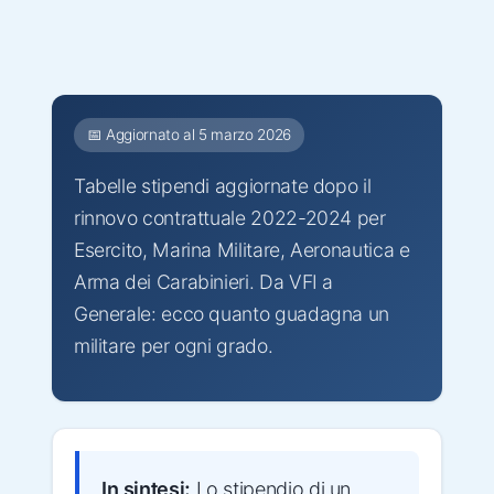
📅 Aggiornato al 5 marzo 2026
Tabelle stipendi aggiornate dopo il
rinnovo contrattuale 2022-2024 per
Esercito, Marina Militare, Aeronautica e
Arma dei Carabinieri. Da VFI a
Generale: ecco quanto guadagna un
militare per ogni grado.
In sintesi:
Lo stipendio di un