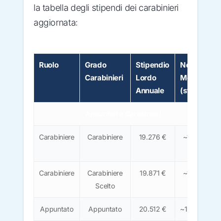
la tabella degli stipendi dei carabinieri
aggiornata:
Ruolo
Grado
Stipendio
Netto
Carabinieri
Lordo
Mensile
Annuale
(stima)
Appuntati e Carabinieri
Carabiniere
Carabiniere
19.276 €
~1.200
€
Carabiniere
Carabiniere
19.871 €
~1.230
Scelto
€
Appuntato
Appuntato
20.512 €
~1.270 €