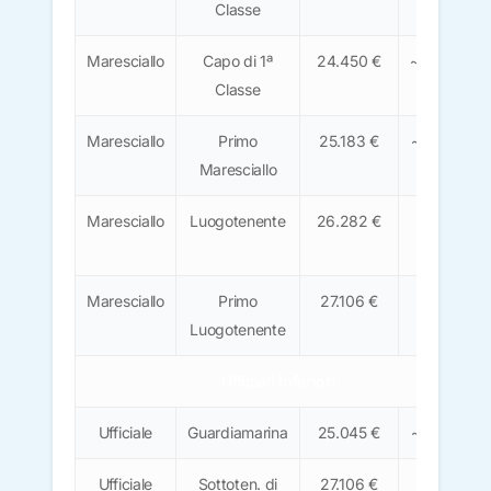
Classe
€
Maresciallo
Capo di 1ª
24.450 €
~1.520 €
Classe
Maresciallo
Primo
25.183 €
~1.565 €
Maresciallo
Maresciallo
Luogotenente
26.282 €
~1.630
€
Maresciallo
Primo
27.106 €
~1.680
Luogotenente
€
Ufficiali Inferiori
Ufficiale
Guardiamarina
25.045 €
~1.555 €
Ufficiale
Sottoten. di
27.106 €
~1.680