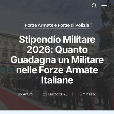
Menu
Skip
to
search
main
Forze Armate e Forze di Polizia
content
Stipendio Militare
2026: Quanto
Guadagna un Militare
nelle Forze Armate
Italiane
By
Arturo
23 Marzo 2026
18 min read