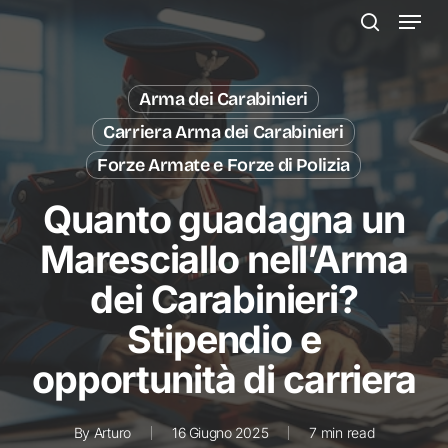
Menu
Skip
to
search
main
content
Arma dei Carabinieri
Carriera Arma dei Carabinieri
Forze Armate e Forze di Polizia
Quanto guadagna un
Maresciallo nell’Arma
dei Carabinieri?
Stipendio e
opportunità di carriera
By
Arturo
16 Giugno 2025
7 min read