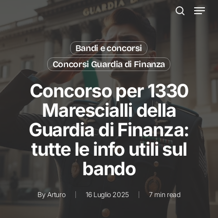
Menu
Skip
to
search
main
content
Bandi e concorsi
Concorsi Guardia di Finanza
Concorso per 1330
Marescialli della
Guardia di Finanza:
tutte le info utili sul
bando
By
Arturo
16 Luglio 2025
7 min read