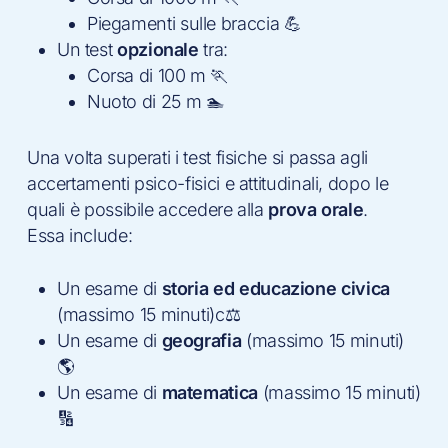
Piegamenti sulle braccia 💪
Un test
opzionale
tra:
Corsa di 100 m 🏃
Nuoto di 25 m 🏊
Una volta superati i test fisiche si passa agli
accertamenti psico-fisici e attitudinali, dopo le
quali è possibile accedere alla
prova orale
.
Essa include:
Un esame di
storia ed educazione civica
(massimo 15 minuti)c⚖️
Un esame di
geografia
(massimo 15 minuti)
🌎
Un esame di
matematica
(massimo 15 minuti)
🔢